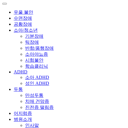
우울 불안
수면장애
공황장애
소아/청소년
기분장애
틱장애
반항/품행장애
소아야뇨증
시험불안
학습클리닉
ADHD
소아 ADHD
성인 ADHD
두통
만성두통
치매 건망증
진전증 떨림증
어지럼증
병원소개
인사말