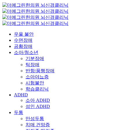
우울 불안
수면장애
공황장애
소아/청소년
기분장애
틱장애
반항/품행장애
소아야뇨증
시험불안
학습클리닉
ADHD
소아 ADHD
성인 ADHD
두통
만성두통
치매 건망증