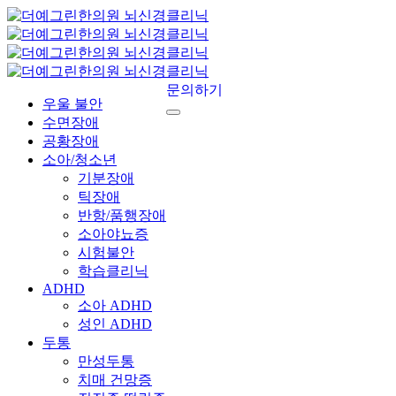
문의하기
우울 불안
수면장애
공황장애
소아/청소년
기분장애
틱장애
반항/품행장애
소아야뇨증
시험불안
학습클리닉
ADHD
소아 ADHD
성인 ADHD
두통
만성두통
치매 건망증