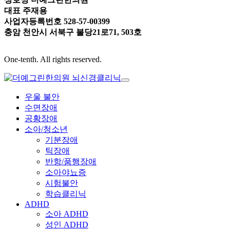
대표 주재용
사업자등록번호 528-57-00399
충암 천안시 서북구 불당21로71, 503호
One-tenth. All rights reserved.
우울 불안
수면장애
공황장애
소아/청소년
기분장애
틱장애
반항/품행장애
소아야뇨증
시험불안
학습클리닉
ADHD
소아 ADHD
성인 ADHD